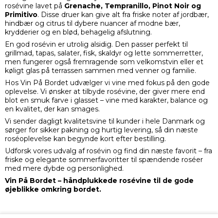
rosévine lavet på
Grenache, Tempranillo, Pinot Noir og
Primitivo
. Disse druer kan give alt fra friske noter af jordbær,
hindbær og citrus til dybere nuancer af modne bær,
krydderier og en blød, behagelig afslutning.
En god rosévin er utrolig alsidig. Den passer perfekt til
grillmad, tapas, salater, fisk, skaldyr og lette sommerretter,
men fungerer også fremragende som velkomstvin eller et
køligt glas på terrassen sammen med venner og familie.
Hos Vin På Bordet udvælger vi vine med fokus på den gode
oplevelse. Vi ønsker at tilbyde rosévine, der giver mere end
blot en smuk farve i glasset – vine med karakter, balance og
en kvalitet, der kan smages.
Vi sender dagligt kvalitetsvine til kunder i hele Danmark og
sørger for sikker pakning og hurtig levering, så din næste
roséoplevelse kan begynde kort efter bestilling.
Udforsk vores udvalg af rosévin og find din næste favorit – fra
friske og elegante sommerfavoritter til spændende roséer
med mere dybde og personlighed.
Vin På Bordet – håndplukkede rosévine til de gode
øjeblikke omkring bordet.