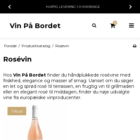
HURTIG LEVERING 1-3 HVERDAGE
0
Vin På Bordet
Forside
/
Produktkatalog
/
Rosévin
Rosévin
Hos
Vin På Bordet
finder du håndplukkede rosévine med
friskhed, elegance og masser af smag. Uanset om du søger
en let og sprød rosé til terrassen, en frugtig vin til grillmaden
eller en elegant rosé til middagen, finder du nøje udvalgte
vine fra europæiske vinproducenter.
Tilbud