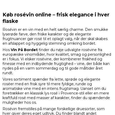
Køb rosévin online – frisk elegance i hver
flaske
Rosévin er en vin med en helt særlig charme. Den smukke
lyserøde farve, den friske karakter og de elegante
frugtnuancer gør rosé til et oplagt valg, når der skal skabes
en afslappet og hyggelig stemning omkring bordet.
Hos
Vin På Bordet
finder du nøje udvalgte rosévine fra
europæiske vinområder, hvor kvalitet, smag og personlighed
er i fokus. Vi elsker rosévine, der kombinerer friskhed og
finesse med en indbydende frugtighed – vine, der både kan
nydes på en varm sommerdag og til gode måltider året
rundt.
Vores sortiment spænder fra lette, sprøde og elegante
roséer med en frisk syre til mere fyldige, runde og
aromatiske vine med en intens frugtsmag. Uanset om du
foretrækker en klassisk lys rosé i Provence-stil eller en mere
kraftfuld rosé med masser af karakter, finder du spændende
muligheder hos os.
Rosévin fremstilles på mange forskellige druesorter, som
hver giver deres eget udtryk. Du finder blandt andet