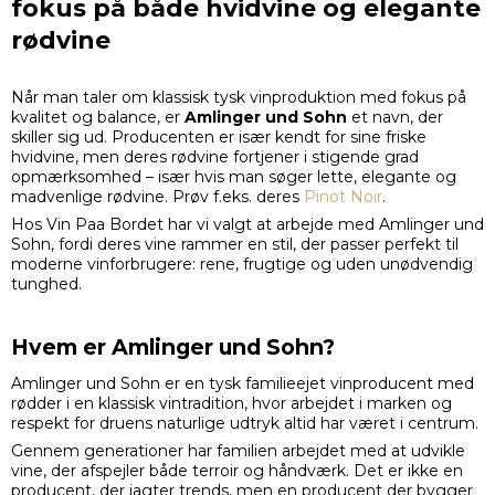
fokus på både hvidvine og elegante
rødvine
Når man taler om klassisk tysk vinproduktion med fokus på
kvalitet og balance, er
Amlinger und Sohn
et navn, der
skiller sig ud. Producenten er især kendt for sine friske
hvidvine, men deres rødvine fortjener i stigende grad
opmærksomhed – især hvis man søger lette, elegante og
madvenlige rødvine. Prøv f.eks. deres
Pinot Noir
.
Hos Vin Paa Bordet har vi valgt at arbejde med Amlinger und
Sohn, fordi deres vine rammer en stil, der passer perfekt til
moderne vinforbrugere: rene, frugtige og uden unødvendig
tunghed.
Hvem er Amlinger und Sohn?
Amlinger und Sohn er en tysk familieejet vinproducent med
rødder i en klassisk vintradition, hvor arbejdet i marken og
respekt for druens naturlige udtryk altid har været i centrum.
Gennem generationer har familien arbejdet med at udvikle
vine, der afspejler både terroir og håndværk. Det er ikke en
producent, der jagter trends, men en producent der bygger