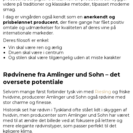
videre på traditioner og klassiske metoder, tilpasset moderne
smag.
I dag er vingården også kendt som en
anerkendt og
prisbelønnet producent
, der flere gange har fået positiv
omtale og udmærkelser for kvaliteten af deres vine på
internationale markeder.
Deres filosofi er enkel:
Vin skal være ren og ærlig
Druen skal være i centrum
Og stilen skal være tilgængelig uden at miste karakter
Rødvinene fra Amlinger und Sohn – det
oversete potentiale
Selvom mange først forbinder tysk vin med
Riesling
og friske
hvidvine, producerer Amlinger und Sohn også rødvine med
stor charme og finesse.
Historisk set har rødvin i Tyskland ofte stået lidt i skyggen af
hvidvin, men producenter som Amlinger und Sohn har været
med til at ændre det billede ved at fokusere på lettere og
mere elegante rødvinstyper, som passer perfekt til det
køligere klima.