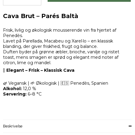
Cava Brut – Parés Baltà
Frisk, livlig og økologisk mousserende vin fra hjertet af
Penedès.
Lavet på Parellada, Macabeu og Xarel·lo – en klassisk
blanding, der giver friskhed, frugt og balance.
Duften byder på grønne æbler, brioche, vanilje og ristet
toast, mens smagen er sprød og elegant med noter af
citron, lime og mandel.
🍾
Elegant – Frisk – Klassisk Cava
🌿 Vegansk | 🌱 Økologisk | 🇪🇸 Penedès, Spanien
Alkohol:
12,0 %
Servering:
6–8 °C
Beskrivelse