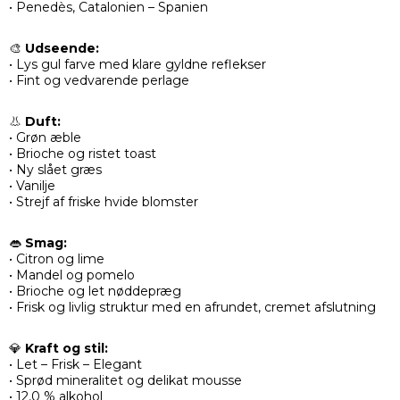
• Penedès, Catalonien – Spanien
🎨
Udseende:
• Lys gul farve med klare gyldne reflekser
• Fint og vedvarende perlage
👃
Duft:
• Grøn æble
• Brioche og ristet toast
• Ny slået græs
• Vanilje
• Strejf af friske hvide blomster
👄
Smag:
• Citron og lime
• Mandel og pomelo
• Brioche og let nøddepræg
• Frisk og livlig struktur med en afrundet, cremet afslutning
💎
Kraft og stil:
• Let – Frisk – Elegant
• Sprød mineralitet og delikat mousse
• 12,0 % alkohol