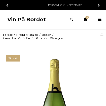
PERSONLIG KUNDESERVICE
0
Vin På Bordet
Forside
/
Produktkatalog
/
Bobler
/
Cava Brut Parés Baltà - Penedès - Økologisk
Tilbud