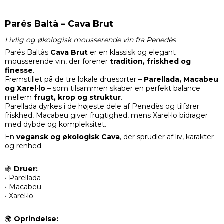
Parés Baltà – Cava Brut
Livlig og økologisk mousserende vin fra Penedès
Parés Baltàs
Cava Brut
er en klassisk og elegant
mousserende vin, der forener
tradition, friskhed og
finesse
.
Fremstillet på de tre lokale druesorter –
Parellada, Macabeu
og Xarel·lo
– som tilsammen skaber en perfekt balance
mellem
frugt, krop og struktur
.
Parellada dyrkes i de højeste dele af Penedès og tilfører
friskhed, Macabeu giver frugtighed, mens Xarel·lo bidrager
med dybde og kompleksitet.
En
vegansk og økologisk Cava
, der sprudler af liv, karakter
og renhed.
🍇
Druer:
• Parellada
• Macabeu
• Xarel·lo
🌍
Oprindelse: