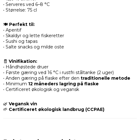
• Serveres ved 6–8 °C
• Størrelse: 75 cl
🍽️
Perfekt til:
• Aperitif
• Skaldyr og lette fiskeretter
• Sushi og tapas
• Salte snacks og milde oste
🧾
Vinifikation:
• Håndhøstede druer
• Første gæring ved 16 °C i rustfri ståltanke (2 uger)
• Anden gæring på flaske efter den
traditionelle metode
• Minimum
12 måneders lagring på flaske
• Certificeret økologisk og vegansk
🌿
Vegansk vin
🌱
Certificeret økologisk landbrug (CCPAE)